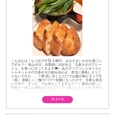
こんばんは！なつみです🥰 土曜日、みなさまいかがお過ごし
ですか？✨ 私は今日、出勤前に大好きな「九条ネギのアヒー
ジョ」を食べに行ってきます🍽️✨ あのグツグツしたオイルと
シャキシャキの九条ネギの組み合わせ、本当に美味しそうじ
ゃないですか……？🤓 思い出しただけでお腹が鳴りそうです
（笑） 美味しいご飯でパワー全開になったので、今夜も気合
い十分で「まつり」でお待ちしてますよー！✨ 週末の楽しい
時間を一緒にお酒飲みながらワイワイ過ごしましょ🥂 お待ち
してますっ♪ 今日も素敵な夜になりますように！
more