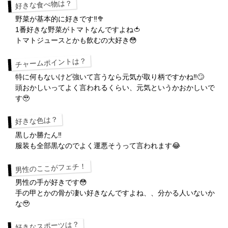
好きな食べ物は？
野菜が基本的に好きです‼️🥦
1番好きな野菜がトマトなんですよね🍅
トマトジュースとかも飲むの大好き😳
チャームポイントは？
特に何もないけど強いて言うなら元気が取り柄ですかね‼️🙄
頭おかしいってよく言われるくらい、元気というかおかしいで
す🥹
好きな色は？
黒しか勝たん‼️
服装も全部黒なのでよく運悪そうって言われます😂
男性のここがフェチ！
男性の手が好きです😳
手の甲とかの骨が凄い好きなんですよね、、分かる人いないか
な🥹
好きなスポーツは？