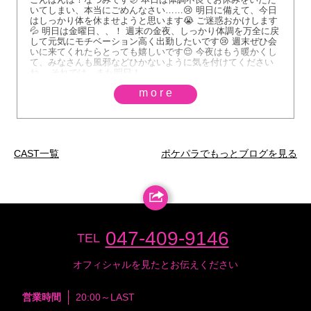
いてしまい、本当にごめんなさい……😢 明日に備えて、今日
はしっかり体を休ませようと思います😭 ご迷惑おかけします
💦 明日は金曜日、、！ 週末の金夜、しっかり体調を万全に戻
して元気にモチベーション高く出勤したいです😢 週末ぜひ会
いに来てくれたらとっても嬉しいです😌 今夜はもう暖かくし
て、みなさんも風邪などひかないように気を付けてください
ね。 それでは、また明日！
more
CAST一覧
ポケパラでもっとブログを見る
047-409-9146
TEL
オフィシャルを見たとお伝えください
営業時間
20:00～LAST