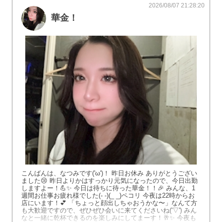
2026/08/07 21:28:20
華金！
こんばんは、なつみです('ω')！ 昨日お休み ありがとうござい
ました😢 昨日よりかはすっかり元気になったので、今日出勤
しますよー！💪✨ 今日は待ちに待った華金！！🎉 みんな、1
週間お仕事お疲れ様でした(- -)(_ _)ペコリ 今夜は22時からお
店にいます！💕 「ちょっと顔出しちゃおうかな〜」なんて方
も大歓迎ですので、ぜひぜひ会いに来てくださいね('▽') みん
なと一緒に乾杯できるのを楽しみにしてまーす！🥂✨ 今夜も