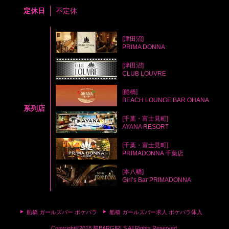
定休日
不定休
[津田沼]
PRIMA DONNA
[津田沼]
CLUB LOUVRE
[船橋]
BEACH LOUNGE BAR OHANA
系列店
[千葉・富士見町]
AYANA RESORT
[千葉・富士見町]
PRIMADONNA 千葉店
[本八幡]
Girl’s Bar PRIMADONNA
船橋 ガールズバー ポケパラ
船橋 ガールズバー求人 ポケパラ体入
Copyright©2018 祭BARGIRLS All Rights Reserved.