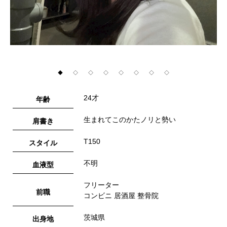
◆
◇
◇
◇
◇
◇
◇
◇
24才
年齢
生まれてこのかたノリと勢い
肩書き
T150
スタイル
不明
血液型
フリーター
前職
コンビニ 居酒屋 整骨院
茨城県
出身地