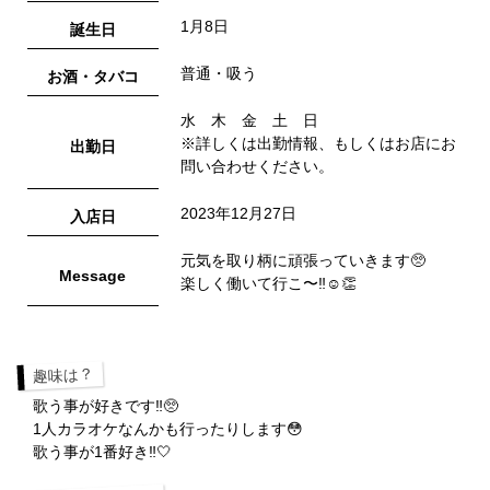
1月8日
誕生日
普通・吸う
お酒・タバコ
水 木 金 土 日
※詳しくは出勤情報、もしくはお店にお
出勤日
問い合わせください。
2023年12月27日
入店日
元気を取り柄に頑張っていきます🥺
Message
楽しく働いて行こ〜‼️☺️👏
趣味は？
歌う事が好きです‼️🥺
1人カラオケなんかも行ったりします😳
歌う事が1番好き‼️🤍