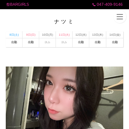
047-409-9146
祭BARGIRLS
ナツミ
8日(土)
9日(日)
10日(月)
11日(火)
12日(水)
13日(木)
14日(金)
出勤
出勤
休み
休み
出勤
出勤
出勤