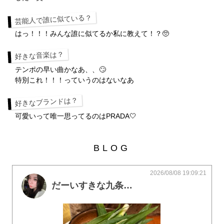
芸能人で誰に似ている？
はっ！！！みんな誰に似てるか私に教えて！？🥺
好きな音楽は？
テンポの早い曲かなあ、、🙄
特別これ！！！っていうのはないなあ
好きなブランドは？
可愛いって唯一思ってるのはPRADA🤍
BLOG
2026/08/08 19:09:21
だーいすきな九条ネギアヒージョ❣️